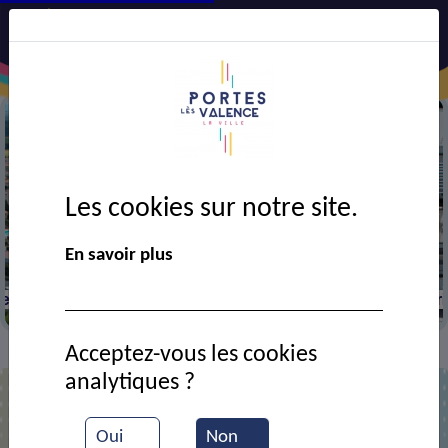
Les cookies sur notre site.
Précédent
Suiv
En savoir plus
La mairie de Portes-lès-Valence
Acceptez-vous les cookies
Actualités
Opération « Plan Canicule »
>
>
analytiques ?
Oui
Non
Opération « Plan Canicule »