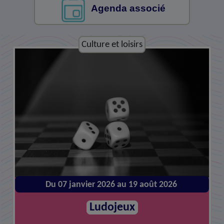
Agenda associé
Culture et loisirs
Culture et loisirs
Du 07 janvier 2026 au 19 août 2026
Du 14 janvier 2026 au 26 août 2026
Atelier de réparations
Ludojeux