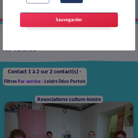
Sauvegarder
Annuaire des contacts sur la ville de Portes-
lès-Valence
Contact 1 à 2 sur 2 contact(s) -
Filtres
Par service :
Loisirs Déco Portois
Associations culture-loisirs