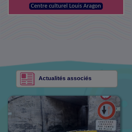
MJC - Centre social la Canopée
Centre culturel Louis Aragon
Actualités associés