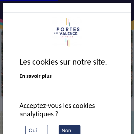
Les cookies sur notre site.
En savoir plus
Vue aérienne de la ville
Acceptez-vous les cookies
Annuaire
>
analytiques ?
Liste des contacts
Oui
Non