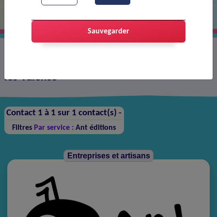
Sauvegarder
Annuaire des contacts sur la ville de Portes-
lès-Valence
Contact 1 à 1 sur 1 contact(s) -
Filtres
Par service :
Ant éditions
Entreprises et artisans