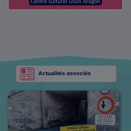
MJC - Centre social la Canopée
Centre culturel Louis Aragon
Actualités associés