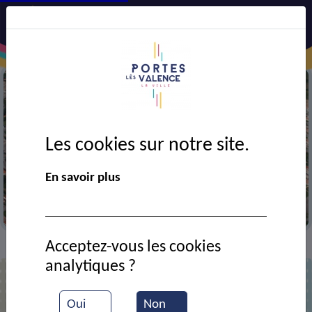
Les cookies sur notre site.
En savoir plus
Vue aérienne de la ville
Acceptez-vous les cookies
Annuaire
>
analytiques ?
Liste des contacts
Oui
Non