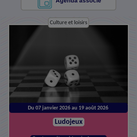
Agenda associé
Culture et loisirs
Culture et loisirs
Du 07 janvier 2026 au 19 août 2026
Du 14 janvier 2026 au 26 août 2026
Atelier de réparations
Ludojeux