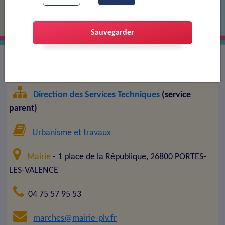
Sauvegarder
Service municipal :
Marchés publics
Direction des Services Techniques
(service
parent)
Urbanisme et travaux
Mairie
- 1 place de la République, 26800 PORTES-
LES-VALENCE
04 75 57 95 53
marches@mairie-plv.fr