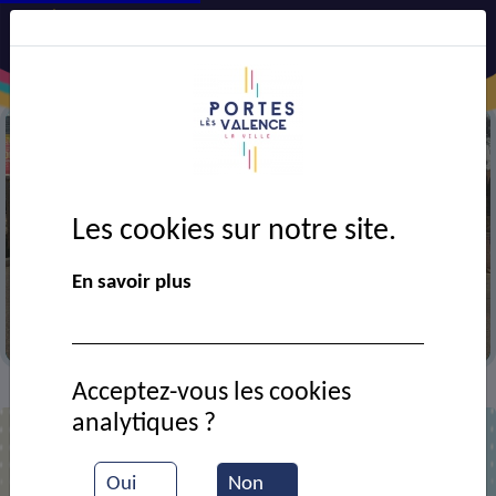
Les cookies sur notre site.
Précédent
Suiv
En savoir plus
Travaux sur la route principale
Acceptez-vous les cookies
Contact
Marchés publics
>
>
analytiques ?
Marchés publics
Oui
Non