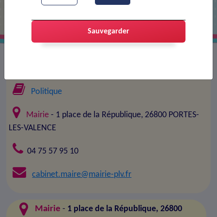
Sauvegarder
Maire :
Conseil municipal
Politique
Mairie
- 1 place de la République, 26800 PORTES-
LES-VALENCE
04 75 57 95 10
cabinet.maire@mairie-plv.fr
Mairie
-
1 place de la République, 26800