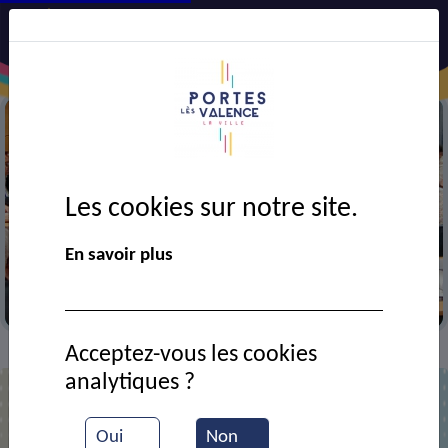
Les cookies sur notre site.
En savoir plus
Au conseil municipal
Acceptez-vous les cookies
Contact
GIRARD Geneviève
>
>
analytiques ?
Mme Geneviève GIRARD
Oui
Non