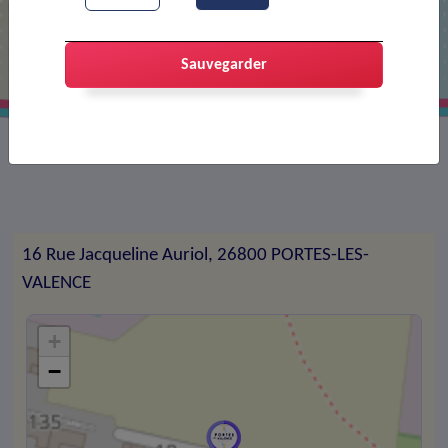
ZERI DRIVER
Sauvegarder
Transport de voyageurs
16 Rue Jacqueline Auriol, 26800 PORTES-LES-
VALENCE
+
−