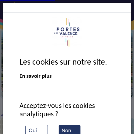
Les cookies sur notre site.
Précédent
Suiv
En savoir plus
Vue aérienne de la ville
Acceptez-vous les cookies
CADRE DE VIE
Economie
Entreprises et
>
>
>
analytiques ?
artisans
ZERI DRIVER
>
Oui
Non