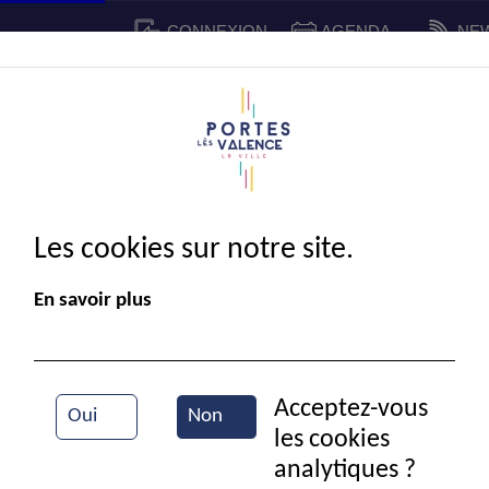
CONNEXION
AGENDA
NE
CADRE DE VIE
SPORT ET 
IE MUNICIPALE
Les cookies sur notre site.
En savoir plus
Acceptez-vous
Oui
Non
les cookies
La mairie de Portes-lès-Valence
analytiques ?