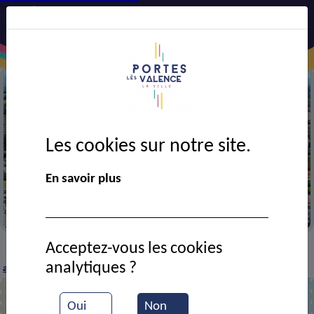
Les cookies sur notre site.
Précédent
Suiv
En savoir plus
e aérienne de la ville
La mairi
Acceptez-vous les cookies
CADRE DE VIE
Economie
Entreprises et
>
>
>
analytiques ?
artisans
STEF TFE
>
Oui
Non