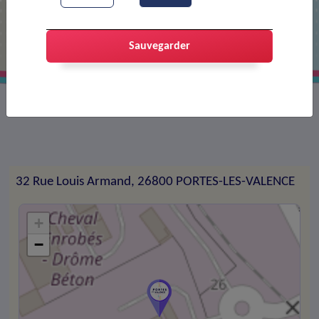
STEF TFE
Sauvegarder
Transport frigorifique
32 Rue Louis Armand, 26800 PORTES-LES-VALENCE
+
−