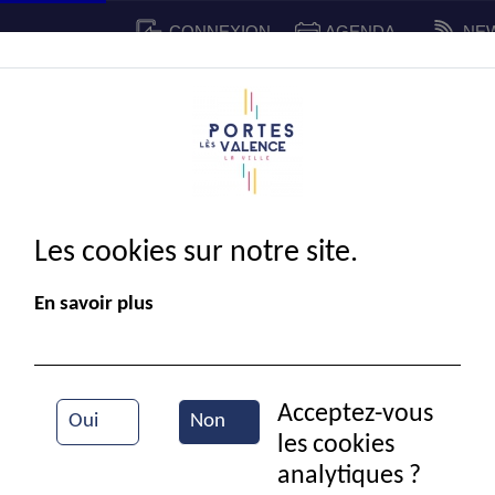
CONNEXION
AGENDA
NE
CADRE DE VIE
SPORT ET 
IE MUNICIPALE
Les cookies sur notre site.
En savoir plus
Acceptez-vous
Oui
Non
les cookies
La mairie de Portes-lès-Valence
analytiques ?