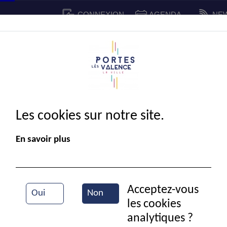
CONNEXION
AGENDA
NE
CADRE DE VIE
SPORT ET 
IE MUNICIPALE
Les cookies sur notre site.
En savoir plus
Acceptez-vous
Oui
Non
les cookies
La mai
analytiques ?