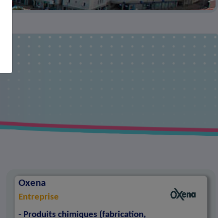
Oxena
Entreprise
- Produits chimiques (fabrication,