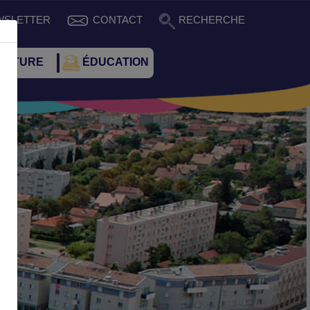
WSLETTER
CONTACT
RECHERCHE
CULTURE
ÉDUCATION
Suivant
rie de Portes-lès-Valence