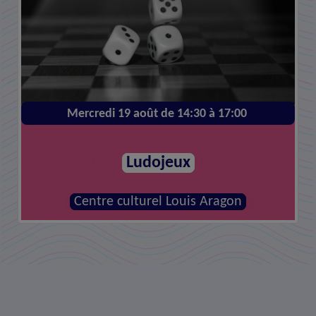
Mercredi 19 août de 14:30 à 17:00
Mercredi 26 août de 14:00 à 16:00
Atelier de réparations
Ludojeux
MJC - Centre social la Canopée
Centre culturel Louis Aragon