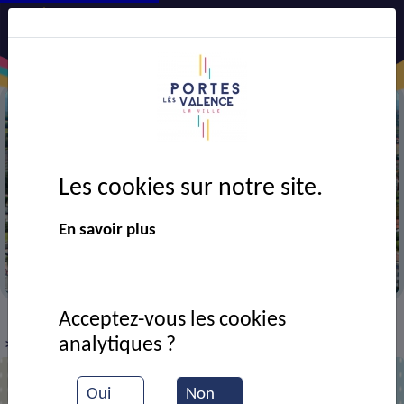
Les cookies sur notre site.
Précédent
Suiv
En savoir plus
a ville
La mairie de Portes-l
Acceptez-vous les cookies
SPORT ET CULTURE
Associations culture-loisirs
>
>
analytiques ?
Neuro-IntégratIon
>
Oui
Non