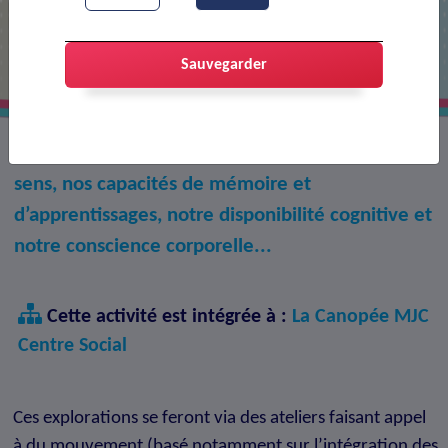
Neuro-IntégratIon
Sauvegarder
Tout au long de l’année, nous irons explorer nos
sens, nos capacités de mémoire et
d’apprentissages, notre disponibilité cognitive et
notre conscience corporelle...
Cette activité est intégrée à :
La Canopée MJC
Centre Social
Ces explorations se feront via des ateliers faisant appel
à du mouvement (basé notamment sur l’intégration des