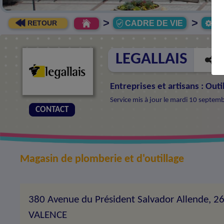
>
>
CADRE DE VIE
Ec
RETOUR
LEGALLAIS
Entreprises et artisans
:
Outi
Service mis à jour le mardi 10 septe
CONTACT
Magasin de plomberie et d'outillage
380 Avenue du Président Salvador Allende, 
VALENCE