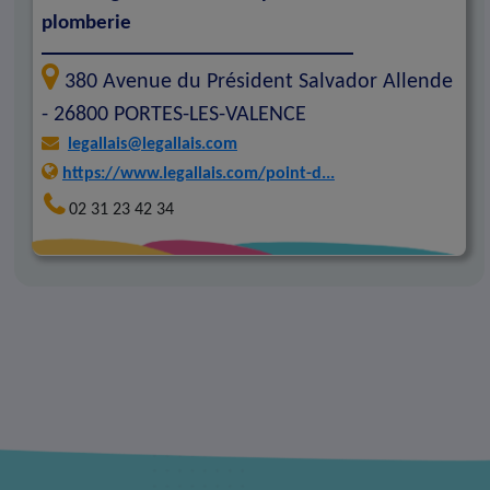
plomberie
380 Avenue du Président Salvador Allende
-
26800
PORTES-LES-VALENCE
legallais@legallais.com
https://www.legallais.com/point-d...
02 31 23 42 34