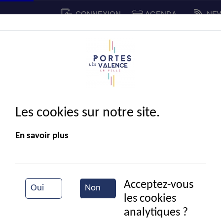
CONNEXION
AGENDA
NE
CADRE DE VIE
SPORT ET 
IE MUNICIPALE
Les cookies sur notre site.
En savoir plus
Acceptez-vous
Oui
Non
les cookies
Vue aéri
analytiques ?