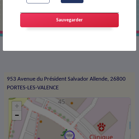
Le Broadway
Sauvegarder
Dancing
953 Avenue du Président Salvador Allende, 26800
PORTES-LES-VALENCE
+
−