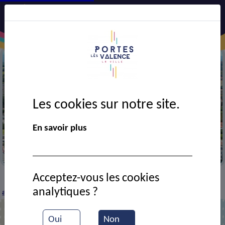
Les cookies sur notre site.
Précédent
Suiv
En savoir plus
Vue aérienne de la ville
Acceptez-vous les cookies
CADRE DE VIE
Economie
Entreprises et
>
>
>
analytiques ?
artisans
Le Broadway
>
Oui
Non