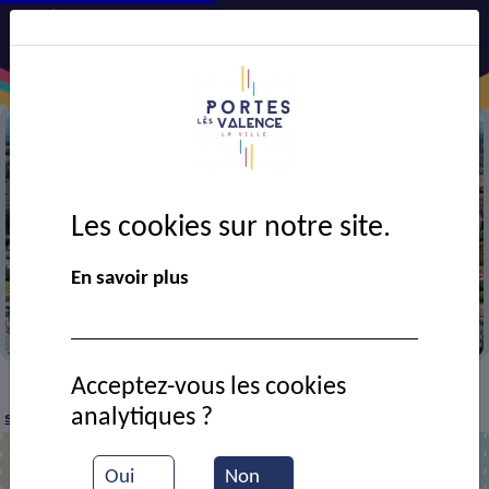
Les cookies sur notre site.
Précédent
Suiv
En savoir plus
érienne de la ville
La mairie 
Acceptez-vous les cookies
CADRE DE VIE
Economie
Commerces et
>
>
>
analytiques ?
services
L'Art d'Avoir l'Air
>
Oui
Non