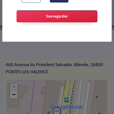
L'Art d'Avoir l'Air
Sauvegarder
Coiffure
460 Avenue du Président Salvador Allende, 26800
PORTES-LES-VALENCE
+
−