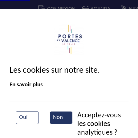
CONNEXION
AGENDA
NE
CADRE DE VIE
SPORT ET 
IE MUNICIPALE
Les cookies sur notre site.
En savoir plus
Acceptez-vous
Oui
Non
les cookies
La mairie de Portes-lès-Valence
analytiques ?