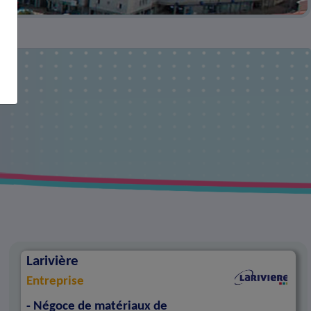
Larivière
Entreprise
- Négoce de matériaux de