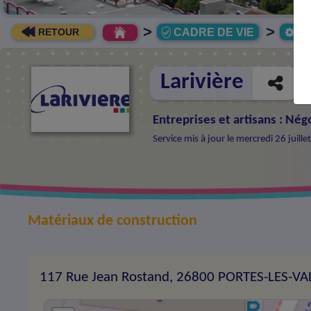
>
>
CADRE DE VIE
Ec
RETOUR
Larivière
Entreprises et artisans
:
Négo
Service mis à jour le mercredi 26 juil
Matériaux de construction
117 Rue Jean Rostand, 26800 PORTES-LES-V