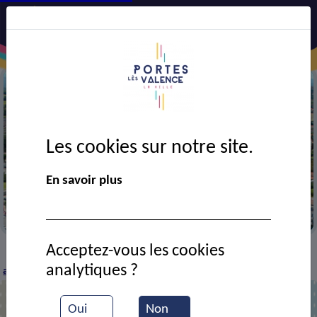
Les cookies sur notre site.
Précédent
Suiv
En savoir plus
Vue aérienne de la ville
Acceptez-vous les cookies
CADRE DE VIE
Economie
Entreprises et
>
>
>
analytiques ?
artisans
I.M.T.S
>
Oui
Non