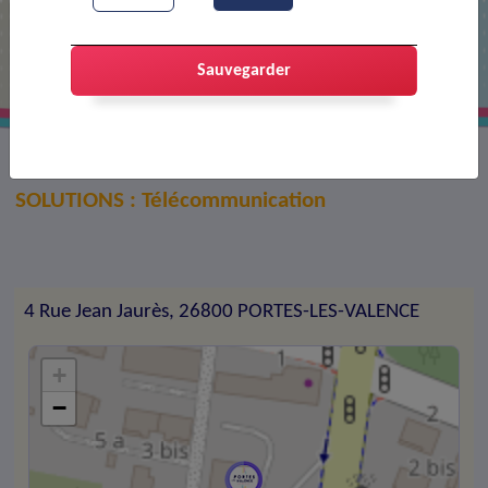
I.M.T.S
Sauvegarder
INTERNATIONAL MICROWAVES TELECOM
SOLUTIONS : Télécommunication
4 Rue Jean Jaurès, 26800 PORTES-LES-VALENCE
+
−