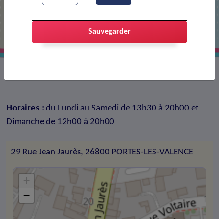
EPICERIE MIXT MARKET ORIENTAL
Sauvegarder
Épicerie multi services
Horaires :
du Lundi au Samedi de 13h30 à 20h00 et
Dimanche de 12h00 à 20h00
29 Rue Jean Jaurès, 26800 PORTES-LES-VALENCE
+
−