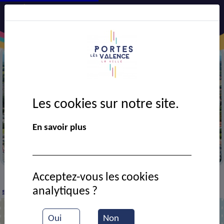
Les cookies sur notre site.
Précédent
Suiv
En savoir plus
e aérienne de la ville
La mairi
Acceptez-vous les cookies
CADRE DE VIE
Economie
Commerces et
>
>
>
analytiques ?
services
EPICERIE MIXT MARKET ORIENTAL
>
Oui
Non