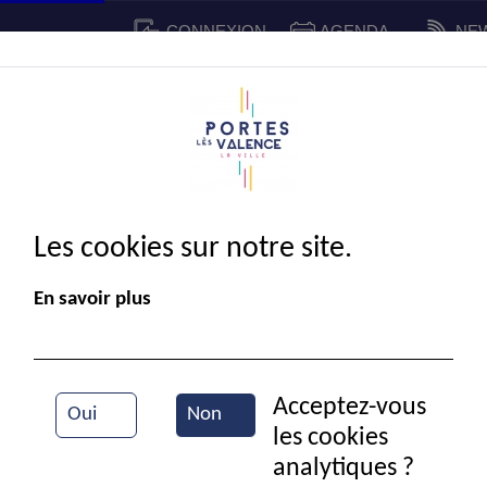
CONNEXION
AGENDA
NE
CADRE DE VIE
SPORT ET 
IE MUNICIPALE
Les cookies sur notre site.
En savoir plus
Acceptez-vous
Oui
Non
les cookies
La mairie de Portes-
analytiques ?