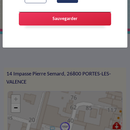
Emancipées
Sauvegarder
Média d'information sur la santé féminine
14 Impasse Pierre Semard, 26800 PORTES-LES-
VALENCE
+
−