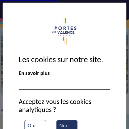
Les cookies sur notre site.
Précédent
Suiv
En savoir plus
Vue aérienne de la ville
Acceptez-vous les cookies
CADRE DE VIE
Economie
Entreprises et
>
>
>
analytiques ?
artisans
Emancipées
>
Oui
Non