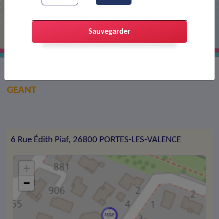
ECRANLED26
Sauvegarder
LOCATION ECRAN, RETRANSMISSION ECRAN
GEANT
6 Rue Édith Piaf, 26800 PORTES-LES-VALENCE
+
−