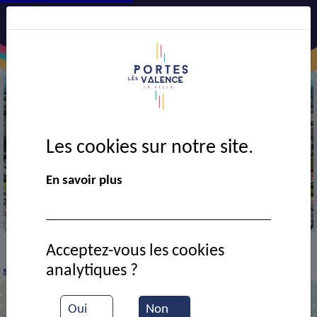
Les cookies sur notre site.
Précédent
Suiv
En savoir plus
Vue aérienne de la ville
Acceptez-vous les cookies
CADRE DE VIE
Economie
Commerces et
>
>
>
analytiques ?
services
ECRANLED26
>
Oui
Non