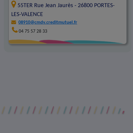
55TER Rue Jean Jaurès -
26800
PORTES-
LES-VALENCE
08910@cmdv.creditmutuel.fr
04 75 57 28 33