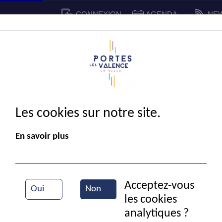
CONNEXION
AGENDA
NE
CADRE DE VIE
SPORT ET 
IE MUNICIPALE
Les cookies sur notre site.
En savoir plus
Acceptez-vous
Oui
Non
les cookies
La mairie de Portes-lès-Valence
analytiques ?