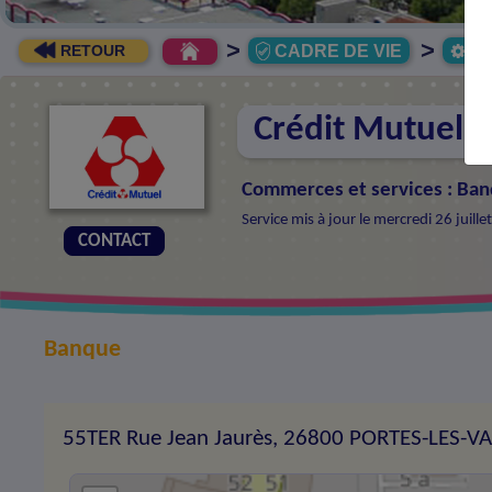
>
>
CADRE DE VIE
Ec
RETOUR
Crédit Mutuel
Commerces et services
:
Ban
Service mis à jour le mercredi 26 juil
CONTACT
Banque
55TER Rue Jean Jaurès, 26800 PORTES-LES-V