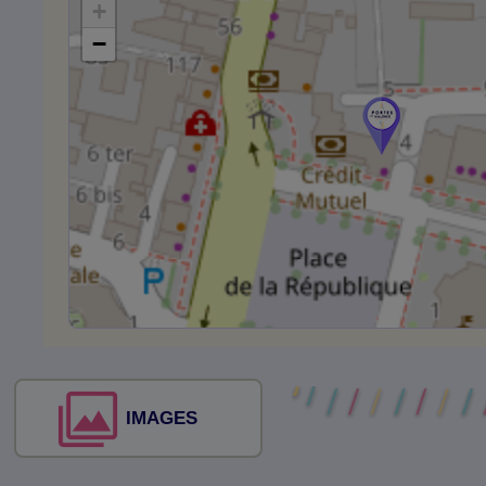
+
−
IMAGES