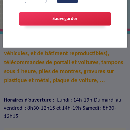
Cordonnerie d'antan
Sauvegarder
Cordonnerie multi-services, toutes clefs (de
véhicules, et de bâtiment reproductibles),
télécommandes de portail et voitures, tampons
sous 1 heure, piles de montres, gravures sur
plastique et métal, plaque de voiture, ...
Horaires d'ouverture :
-Lundi : 14h-19h-Du mardi au
vendredi : 8h30-12h15 et 14h-19h-Samedi : 8h30-
12h15