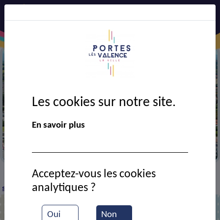
Les cookies sur notre site.
Précédent
Suiv
En savoir plus
Vue aérienne de la ville
Acceptez-vous les cookies
CADRE DE VIE
Economie
Commerces et
>
>
>
analytiques ?
services
Cordonnerie d'antan
>
Oui
Non