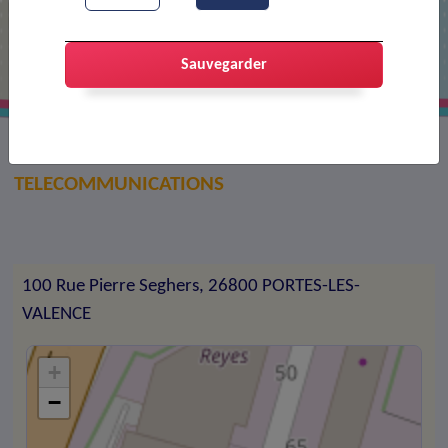
CONSTRUCTEL
Sauvegarder
CONSTRUCTION DE RESEAUX DE
TELECOMMUNICATIONS
100 Rue Pierre Seghers, 26800 PORTES-LES-
VALENCE
+
−