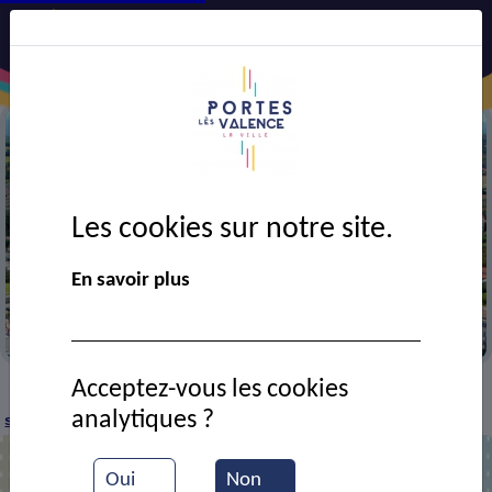
Les cookies sur notre site.
Précédent
Suiv
En savoir plus
Vue aérienne de la ville
Acceptez-vous les cookies
CADRE DE VIE
Economie
Commerces et
>
>
>
analytiques ?
services
CONSTRUCTEL
>
Oui
Non