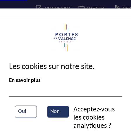
CONNEXION
AGENDA
NE
CADRE DE VIE
SPORT ET 
IE MUNICIPALE
Les cookies sur notre site.
En savoir plus
Acceptez-vous
Oui
Non
les cookies
La mairie de Portes-lès-Valence
analytiques ?