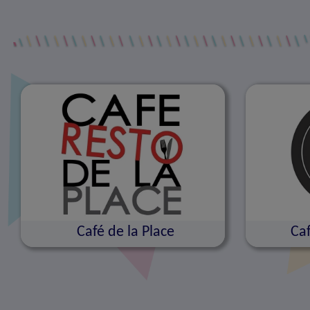
Café de la Place
Caf