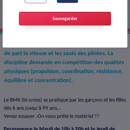
BMX Portes-lès-Valence
Sauvegarder
Le BMX est un sport acrobatique et spectaculaire
de part la vitesse et les sauts des pilotes. La
discipline demande en compétition des qualités
physiques (propulsion, coordination, résistance,
équilibre et concentration).
Le BMX (bi-cross) se pratique par les garçons et les filles
dès 6 ans jusqu’à 99 ans…
Venez essayer .On vous prête le matériel !!!
Permanence le Mardi de 18h à 20h et le Jeudi de