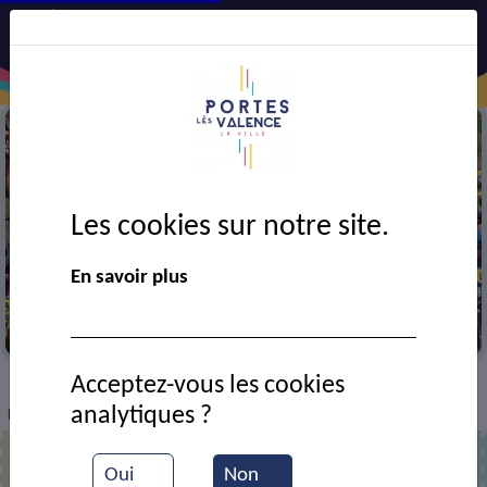
Les cookies sur notre site.
En savoir plus
Course de bicross (BMX)
Acceptez-vous les cookies
SPORT ET CULTURE
Associations de sport
>
>
>
analytiques ?
BMX Portes-lès-Valence
Oui
Non