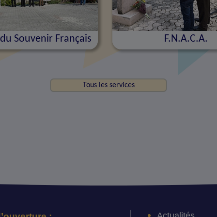
du Souvenir Français
F.N.A.C.A.
Tous les services
Actualités
’ouverture :