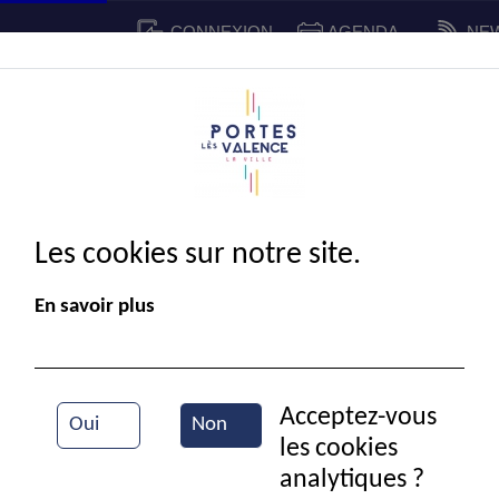
CONNEXION
AGENDA
NE
CADRE DE VIE
SPORT ET 
IE MUNICIPALE
Les cookies sur notre site.
En savoir plus
Acceptez-vous
Oui
Non
les cookies
La mairie de Portes-lès-Valence
analytiques ?