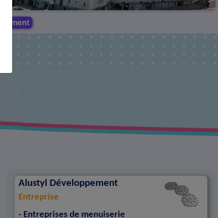
oppement
Alustyl Développement
Entreprise
- Entreprises de menuiserie