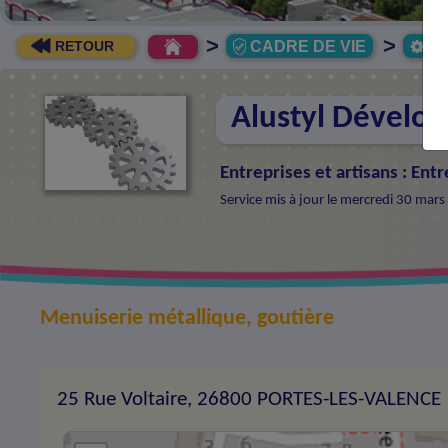
>
>
CADRE DE VIE
Ec
RETOUR
Alustyl Dévelo
Entreprises et artisans
:
Entr
Service mis à jour le mercredi 30 mar
Menuiserie métallique, goutière
25 Rue Voltaire, 26800 PORTES-LES-VALENCE