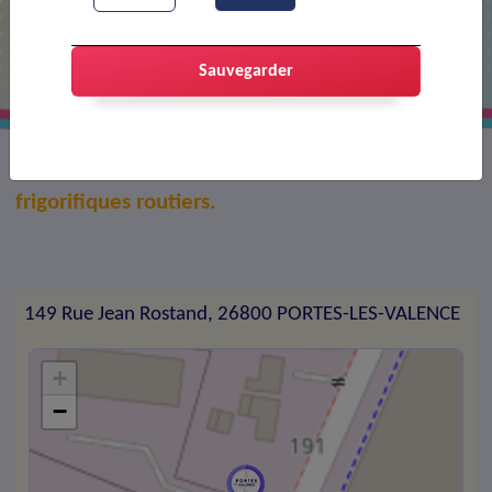
Alliance froid routier
Sauvegarder
Réparation de machines et équipements
frigorifiques routiers.
149 Rue Jean Rostand, 26800 PORTES-LES-VALENCE
+
−