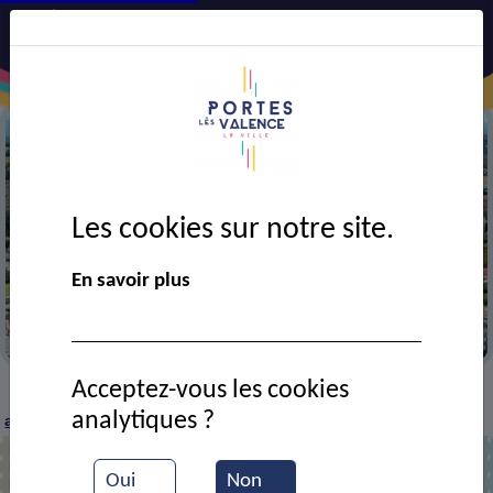
Les cookies sur notre site.
Précédent
Suiv
En savoir plus
Vue aérienne de la ville
Acceptez-vous les cookies
CADRE DE VIE
Economie
Entreprises et
>
>
>
analytiques ?
artisans
Alliance froid routier
>
Oui
Non