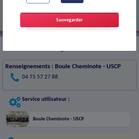
Boulodrome Georges Faure
Sauvegarder
Jeux de boules de longues
Renseignements : Boule Cheminote - USCP
04 75 57 27 88
Service utilisateur :
Boule Cheminote - USCP