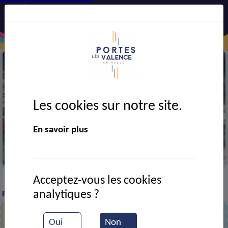
Les cookies sur notre site.
En savoir plus
La boule cheminote portoise
Acceptez-vous les cookies
Tous les équipements
Boulodrome Georges
>
>
analytiques ?
Faure
Oui
Non