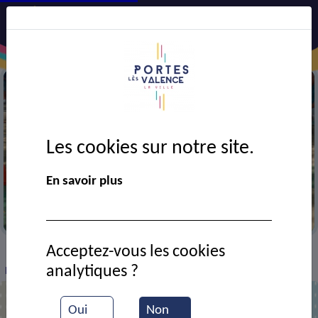
Les cookies sur notre site.
En savoir plus
La boule cheminote portoise
Acceptez-vous les cookies
VIE MUNICIPALE
Ressources documentaires
>
>
>
analytiques ?
Durant un tournoi
Oui
Non