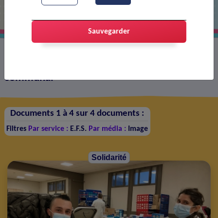
Sauvegarder
Tous les documents publiés sur le site web
communal
Documents 1 à 4 sur 4 documents :
Filtres
Par service :
E.F.S.
Par média :
Image
Solidarité