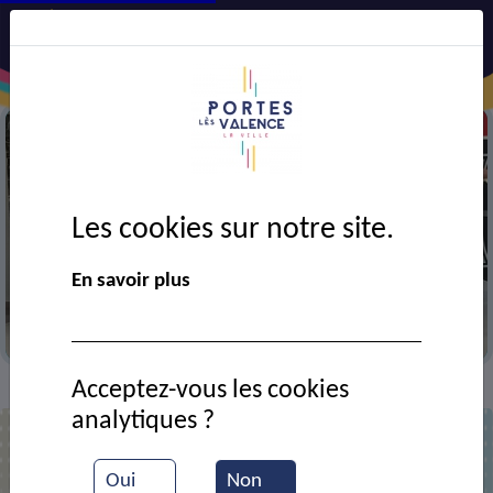
Les cookies sur notre site.
Précédent
Suiv
En savoir plus
Gala de la Mouette
Acceptez-vous les cookies
VIE MUNICIPALE
Ressources documentaires
>
>
analytiques ?
Liste des documents
Oui
Non