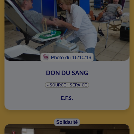
Photo
du 16/10/19
DON DU SANG
- SOURCE : SERVICE
E.F.S.
Solidarité