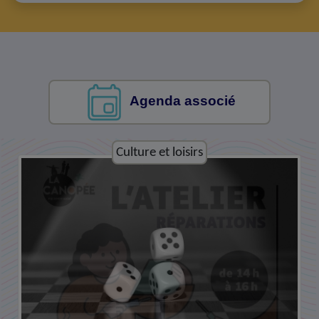
Agenda associé
Culture et loisirs
Culture et loisirs