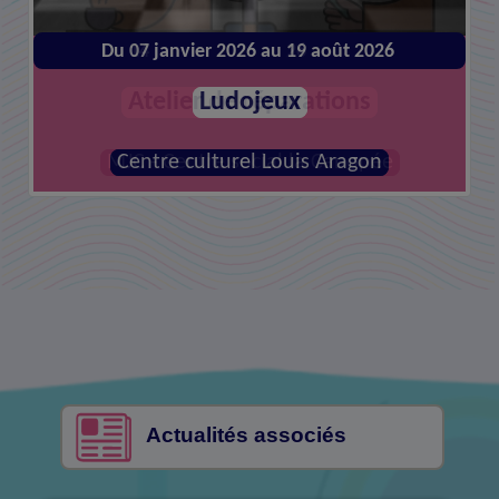
Du 07 janvier 2026 au 19 août 2026
Du 14 janvier 2026 au 26 août 2026
Atelier de réparations
Ludojeux
MJC - Centre social la Canopée
Centre culturel Louis Aragon
Actualités associés