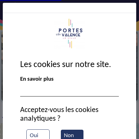
Les cookies sur notre site.
En savoir plus
Visite de quartier
Acceptez-vous les cookies
VIE MUNICIPALE
Ressources documentaires
>
>
>
analytiques ?
Visite de quartier : Trouver des solutions
Oui
Non