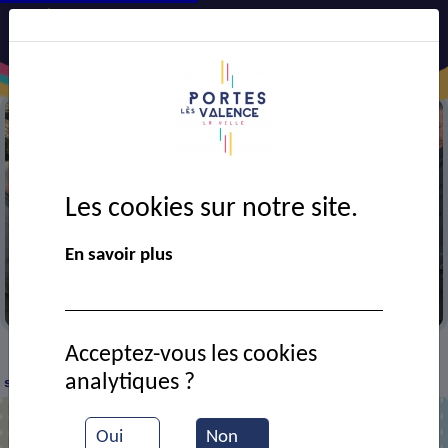
Les cookies sur notre site.
En savoir plus
Visite de quartier
Acceptez-vous les cookies
Actualités
Visite de quartier : Trouver des
>
>
analytiques ?
solutions
Oui
Non