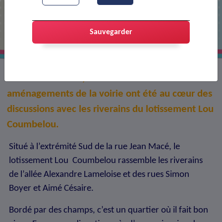
Visite de quartier : Trouver des
solutions
Sauvegarder
Samedi 22 février, la circulation et les
aménagements de la voirie ont été au cœur des
discussions avec les riverains du lotissement Lou
Coumbelou.
Situé à l’extrémité Sud de la rue Jean Macé, le
lotissement Lou Coumbelou rassemble les riverains
de l’allée Alexandre Lameloise et des rues Simon
Boyer et Aimé Césaire.
Bordé par des champs, c’est un quartier où il fait bon