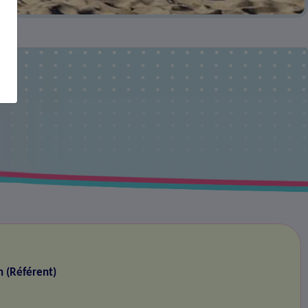
rk
n (Référent)