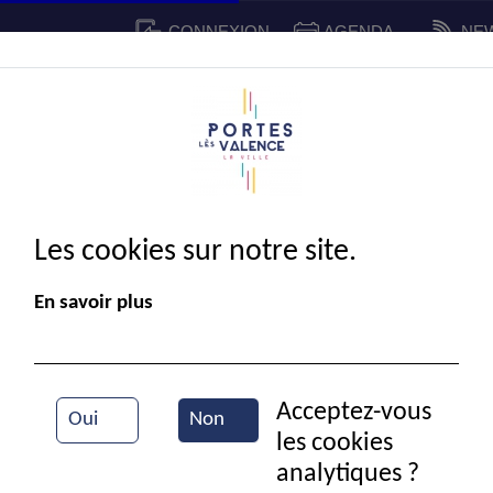
CONNEXION
AGENDA
NE
CADRE DE VIE
SPORT ET 
IE MUNICIPALE
Les cookies sur notre site.
En savoir plus
Acceptez-vous
Oui
Non
les cookies
Beach Volley
analytiques ?