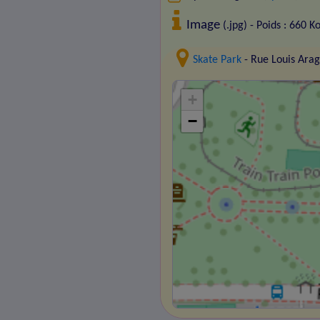
Image
(.jpg) - Poids : 660 K
Skate Park
- Rue Louis Ara
+
−