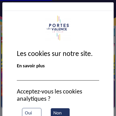
Les cookies sur notre site.
En savoir plus
Acceptez-vous les cookies
analytiques ?
Portes en fête 2026
Oui
Non
VIE MUNICIPALE
Ressources documentaires
Le
>
>
>