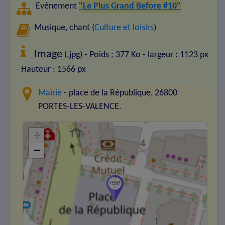
Evénement
"Le Plus Grand Before #10"
Musique, chant (
Culture et loisirs
)
Image
(.jpg) - Poids : 377 Ko
- largeur : 1123 px
- Hauteur : 1566 px
Mairie
- place de la République, 26800
PORTES-LES-VALENCE.
+
−