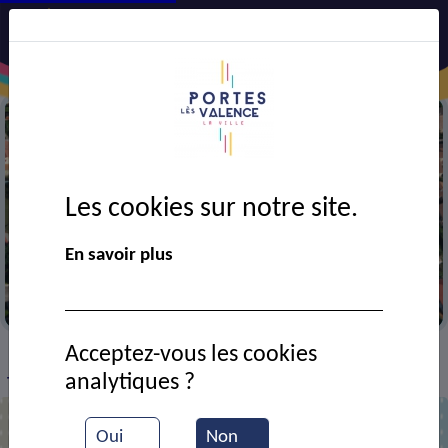
Les cookies sur notre site.
En savoir plus
Vue partielle de la ville
Acceptez-vous les cookies
VIE MUNICIPALE
Ressources documentaires
>
>
>
analytiques ?
Travaux Rue C. Doucet
Oui
Non