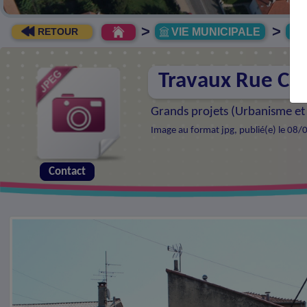
>
>
VIE MUNICIPALE
R
RETOUR
Travaux Rue C.
Grands projets (
Urbanisme et
Image au format jpg, publié(e) le 08/
Contact