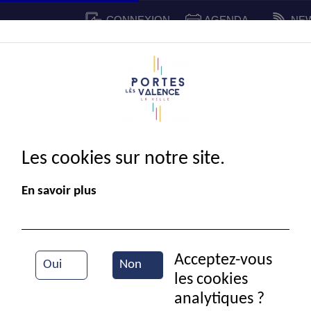
CONNEXION
AGENDA
NE
CADRE DE VIE
SPORT ET 
IE MUNICIPALE
Les cookies sur notre site.
En savoir plus
Acceptez-vous
Oui
Non
les cookies
Vue partielle de la ville
analytiques ?