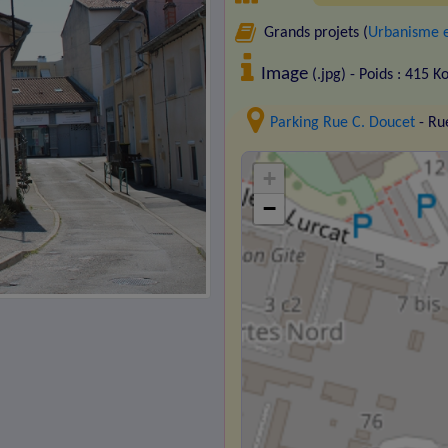
Grands projets (
Urbanisme e
Image
(.jpg) - Poids : 415 K
Parking Rue C. Doucet
- Ru
+
−