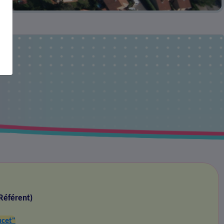
Référent)
ucet"