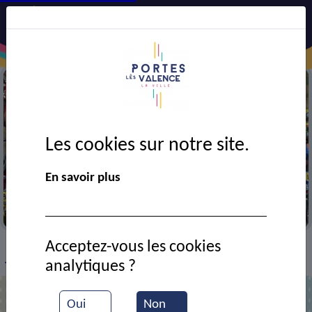
Les cookies sur notre site.
En savoir plus
Course de bicross (BMX)
Acceptez-vous les cookies
VIE MUNICIPALE
Ressources documentaires
>
>
>
analytiques ?
Tournoi nocturne du bicross
Oui
Non