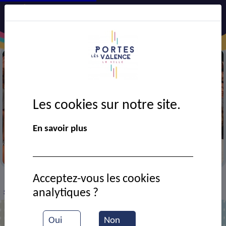
Les cookies sur notre site.
En savoir plus
Durant un concert de Portes en fête
Acceptez-vous les cookies
VIE MUNICIPALE
Ressources documentaires
>
>
>
analytiques ?
Starmaniac
Oui
Non