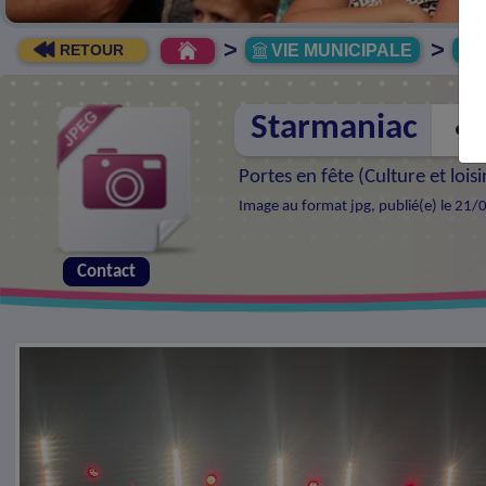
>
>
VIE MUNICIPALE
R
RETOUR
Starmaniac
Portes en fête (
Culture et loisi
Image au format jpg, publié(e) le 21/
Contact