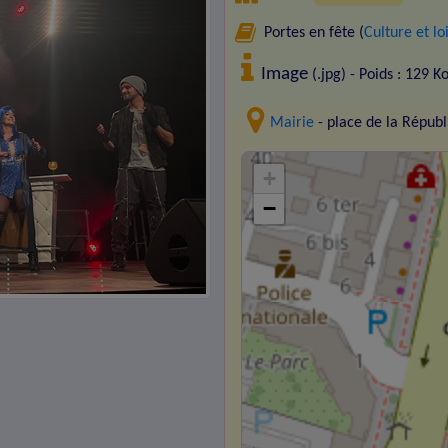
Portes en fête (
Culture et loi
Image
(.jpg) - Poids : 129 K
Mairie
- place de la Répu
+
−