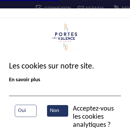
CONNEXION
AGENDA
NE
CADRE DE VIE
SPORT ET 
IE MUNICIPALE
Les cookies sur notre site.
En savoir plus
Acceptez-vous
Oui
Non
les cookies
Durant un concert de Portes en fête
analytiques ?