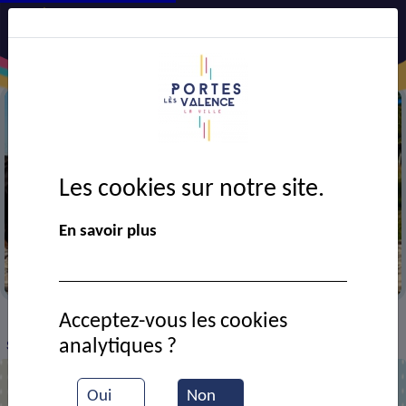
Les cookies sur notre site.
En savoir plus
Beach Volley
Acceptez-vous les cookies
VIE MUNICIPALE
Ressources documentaires
>
>
>
analytiques ?
Spectacle son et lumières
Oui
Non