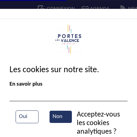
CONNEXION
AGENDA
NE
CADRE DE VIE
SPORT ET 
IE MUNICIPALE
Les cookies sur notre site.
En savoir plus
Acceptez-vous
Oui
Non
les cookies
Durant un concert de Portes en fête
analytiques ?