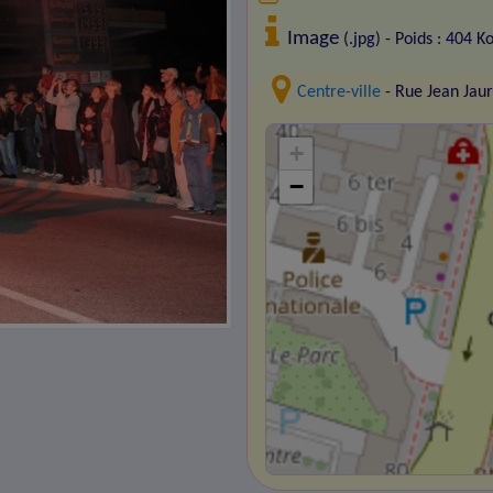
Image
(.jpg) - Poids : 404 K
Centre-ville
- Rue Jean Jau
+
−