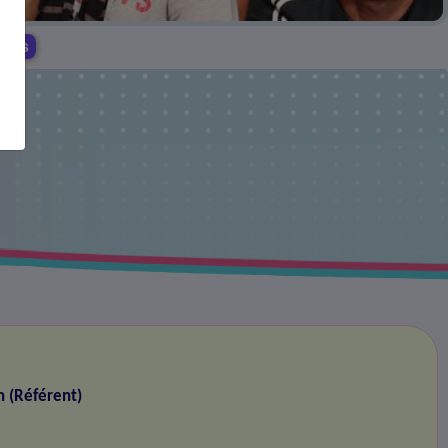
ress
n (Référent)