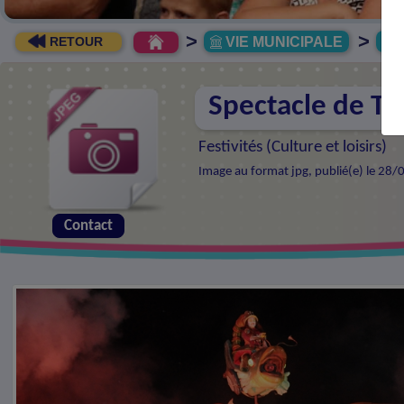
>
>
VIE MUNICIPALE
R
RETOUR
Spectacle de Tr
Festivités (
Culture et loisirs
)
Image au format jpg, publié(e) le 28/
Contact