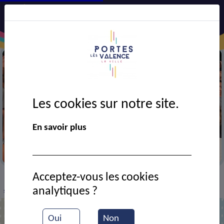
Les cookies sur notre site.
En savoir plus
Durant un concert de Portes en fête
Acceptez-vous les cookies
VIE MUNICIPALE
Ressources documentaires
>
>
>
analytiques ?
spectacle boliwood
Oui
Non