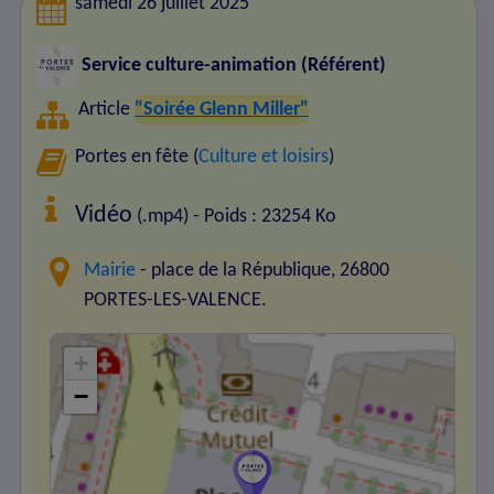
samedi 26 juillet 2025
Service culture-animation (Référent)
Article
"Soirée Glenn Miller"
Portes en fête (
Culture et loisirs
)
Vidéo
(.mp4) - Poids : 23254 Ko
Mairie
- place de la République, 26800
PORTES-LES-VALENCE.
+
−