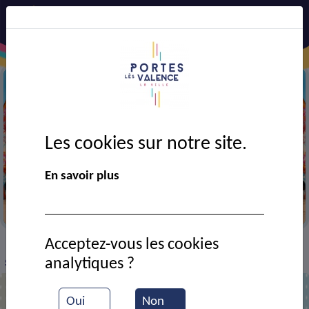
Les cookies sur notre site.
En savoir plus
Portes en fête 2025
Acceptez-vous les cookies
VIE MUNICIPALE
Ressources documentaires
>
>
>
analytiques ?
Soirée Glenn Miller
Oui
Non