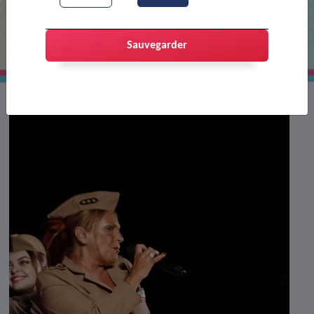
Soirée Glenn Miller
Sauvegarder