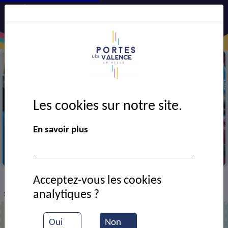
Les cookies sur notre site.
En savoir plus
Libélo
Acceptez-vous les cookies
VIE MUNICIPALE
Ressources documentaires
>
>
>
analytiques ?
Semaine de la mobilité
Oui
Non