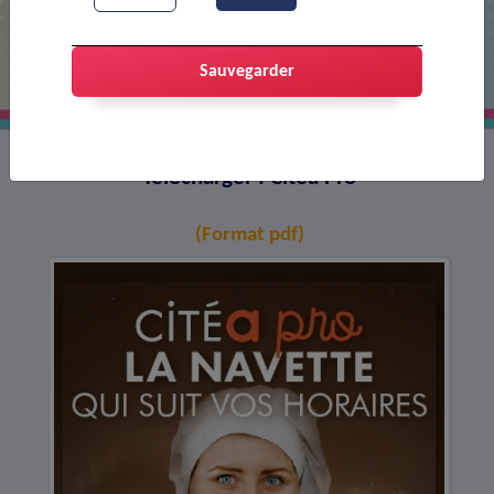
Citéa Pro
Sauvegarder
Télécharger : Citéa Pro
(Format pdf)