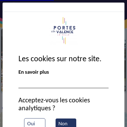
Les cookies sur notre site.
En savoir plus
Citéa
Acceptez-vous les cookies
VIE MUNICIPALE
Ressources documentaires
>
>
>
analytiques ?
Citéa Pro
Oui
Non