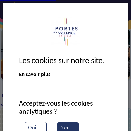
Les cookies sur notre site.
Semaine bleue
En savoir plus
VIE MUNICIPALE
Ressources documentaires
>
>
>
Retour sur la cérémonie des victimes et héros de la
Acceptez-vous les cookies
déportation
analytiques ?
Retour sur la cérémonie des victimes
Oui
Non