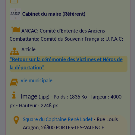
Cabinet du maire (Référent)
ANCAC
;
Comité d'Entente des Anciens
Combattants
;
Comité du Souvenir Français
;
U.P.A.C
;
Article
"Retour sur la cérémonie des Victimes et Héros de
la déportation"
Vie municipale
Image
(.jpg) - Poids : 1836 Ko
- largeur : 4000
px
- Hauteur : 2248 px
Square du Capitaine René Ladet
- Rue Louis
Aragon, 26800 PORTES-LES-VALENCE.