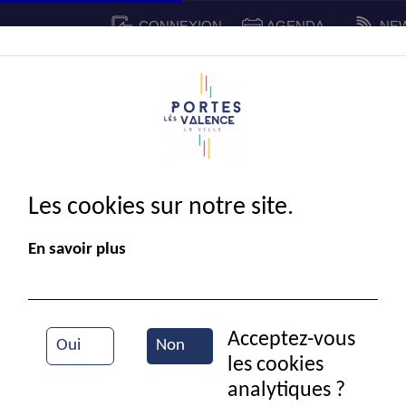
CONNEXION
AGENDA
NE
CADRE DE VIE
SPORT ET 
IE MUNICIPALE
Les cookies sur notre site.
En savoir plus
Acceptez-vous
Oui
Non
les cookies
Vue partielle de la ville
analytiques ?