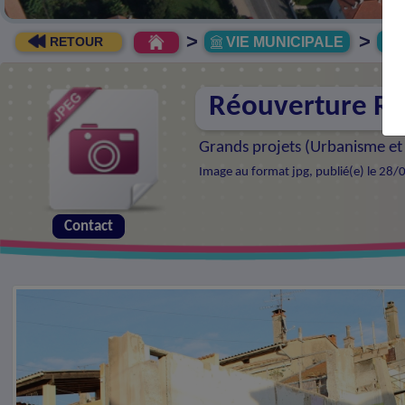
>
>
VIE MUNICIPALE
R
RETOUR
Réouverture Ru
Grands projets (
Urbanisme et
Image au format jpg, publié(e) le 28/
Contact