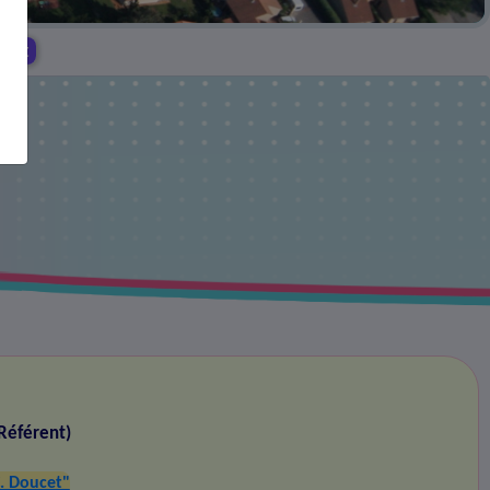
ucet
Référent)
. Doucet"