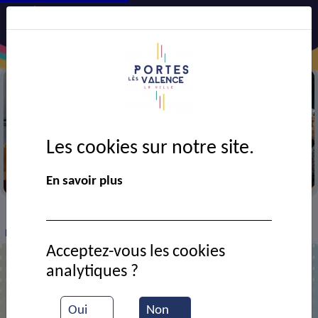
Les cookies sur notre site.
Semaine bleue
En savoir plus
VIE MUNICIPALE
Ressources documentaires
>
>
>
Rentrée des classes à l'école Voltaire
Acceptez-vous les cookies
analytiques ?
Rentrée des classes à l'école Voltaire
Oui
Non