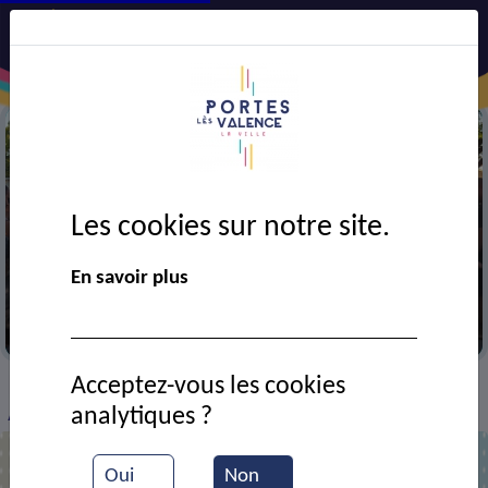
Les cookies sur notre site.
En savoir plus
Rentrée des classes à l'école Voltaire
Acceptez-vous les cookies
VIE MUNICIPALE
Ressources documentaires
>
>
>
analytiques ?
Apiculteur à l'école Voltaire
Oui
Non